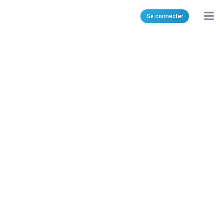
olympiquemnihla@gmail.com
Se connecter
Cite Bassatine Mnihla, Ariana, Tunisia, 2094