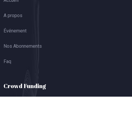
Accueil
A propos
Événement
Nos Abonnements
Faq
Crowd Funding
Social
Startup