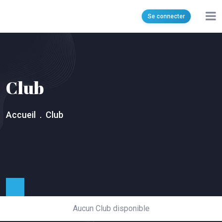
olympiquemnihla@gmail.com
Se connecter
Cite Bassatine Mnihla, Ariana, Tunisia, 2094
Club
Accueil
Club
Aucun Club disponible